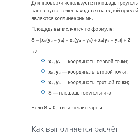
Для проверки используется площадь треуголь
равна нулю, точки находятся на одной прямой
являются коллинеарными.
Площадь вычисляется по формуле:
S = |x₁(y₂ − y₃) + x₂(y₃ − y₁) + x₃(y₁ − y₂)| ÷ 2
где:
x₁, y₁
— координаты первой точки;
x₂, y₂
— координаты второй точки;
x₃, y₃
— координаты третьей точки;
S
— площадь треугольника.
Если
S = 0
, точки коллинеарны.
Как выполняется расчёт