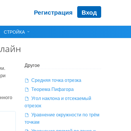
Регистрация
Вход
СТРОЙКА
нлайн
Другое
ии.
при
Средняя точка отрезка
Теорема Пифагора
анного
Угол наклона и отсекаемый
отрезок
Уравнение окружности по трём
точкам
Уравнение прямой по точке и