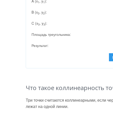
A (x
, y
):
1
1
B (x
, y
):
2
2
C (x
, y
):
3
3
Площадь треугольника:
Результат:
Что такое коллинеарность то
Три точки считаются коллинеарными, если чер
лежат на одной линии.