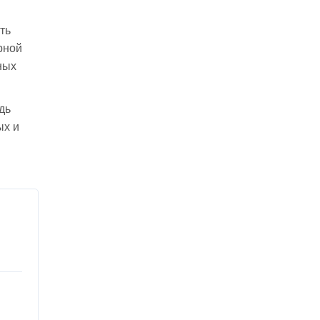
ть
рной
ных
дь
ых и