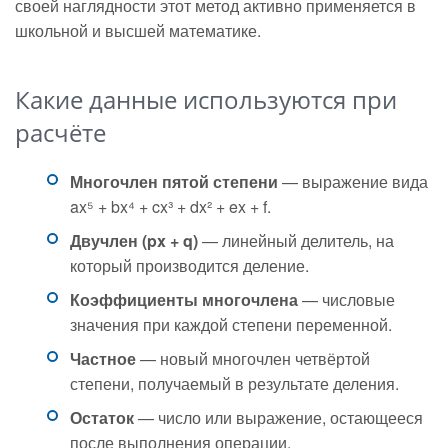
своей наглядности этот метод активно применяется в
школьной и высшей математике.
Какие данные используются при
расчёте
Многочлен пятой степени
— выражение вида
ax⁵ + bx⁴ + cx³ + dx² + ex + f.
Двучлен (px + q)
— линейный делитель, на
который производится деление.
Коэффициенты многочлена
— числовые
значения при каждой степени переменной.
Частное
— новый многочлен четвёртой
степени, получаемый в результате деления.
Остаток
— число или выражение, остающееся
после выполнения операции.