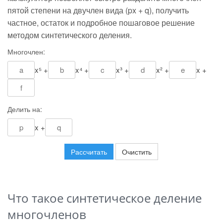
пятой степени на двучлен вида (px + q), получить
частное, остаток и подробное пошаговое решение
методом синтетического деления.
Многочлен:
x⁵ +
x⁴ +
x³ +
x² +
x +
Делить на:
x +
Рассчитать
Очистить
Что такое синтетическое деление
многочленов