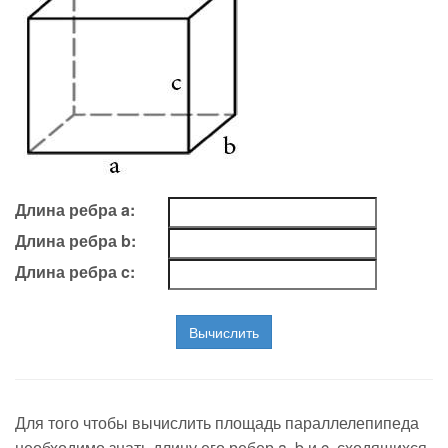
Длина ребра
a
:
Длина ребра
b
:
Длина ребра
c
:
Вычислить
Для того чтобы вычислить площадь параллелепипеда
необходимо знать длину его ребер a, b и c, сходящихся