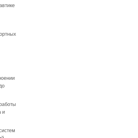
навтике
портных
роении
до
 работы
 и
систем
ий,