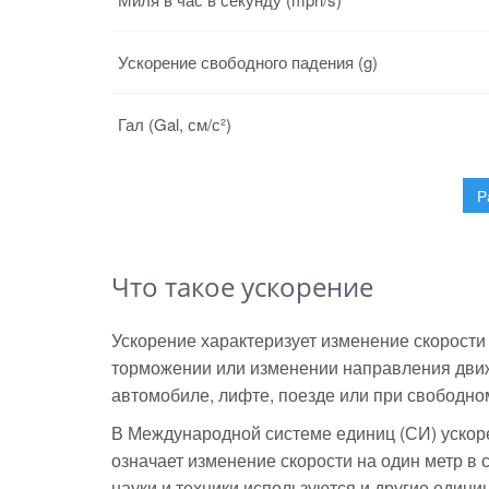
Ускорение свободного падения (g)
Гал (Gal, см/с²)
Р
Что такое ускорение
Ускорение характеризует изменение скорости 
торможении или изменении направления движ
автомобиле, лифте, поезде или при свободно
В Международной системе единиц (СИ) ускорен
означает изменение скорости на один метр в 
науки и техники используются и другие един