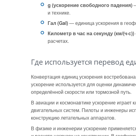
g (ускорение свободного падения)
—
и технике.
Гал (Gal)
— единица ускорения в геофиз
Километр в час на секунду (км/(ч·с))
расчетах.
Где используется перевод е
Конвертация единиц ускорения востребована 
ускорение используется для оценки динамичес
определённой скорости или тормозной путь.
В авиации и космонавтике ускорение играет к
двигательных систем. Пилоты и инженеры исп
конструкцию летательных аппаратов.
В физике и инженерии ускорение применяетс
и расчете нагрузок на конструкции. В геофиз