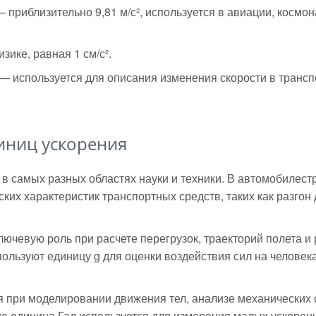
 приблизительно 9,81 м/с², используется в авиации, космо
ике, равная 1 см/с².
— используется для описания изменения скорости в транс
диниц ускорения
в самых разных областях науки и техники. В автомобилест
ких характеристик транспортных средств, таких как разгон 
лючевую роль при расчете перегрузок, траекторий полета и
ользуют единицу g для оценки воздействия сил на человека
я при моделировании движения тел, анализе механических 
ике единица Гал используется для измерения малых ускорен