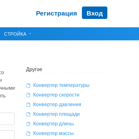
Регистрация
Вход
СТРОЙКА
Другое
со
и
Конвертер температуры
ичными
Конвертер скорости
ить
Конвертер давления
Конвертер площади
Конвертер длины
Конвертер массы