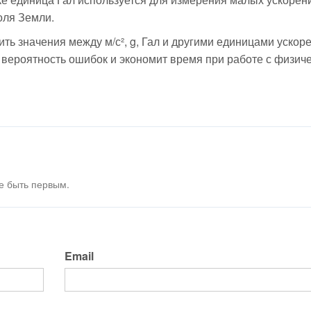
оля Земли.
ь значения между м/с², g, Гал и другими единицами ускоре
 вероятность ошибок и экономит время при работе с физич
е быть первым.
Email