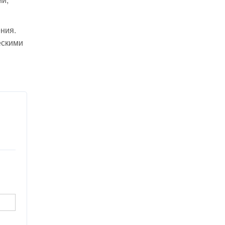
ния.
ескими