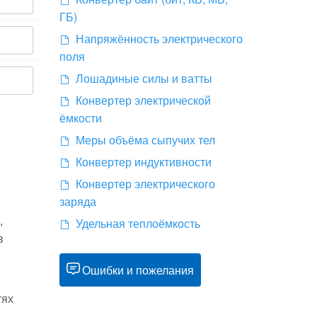
ГБ)
Напряжённость электрического
поля
Лошадиные силы и ватты
Конвертер электрической
ёмкости
Меры объёма сыпучих тел
Конвертер индуктивности
Конвертер электрического
заряда
,
Удельная теплоёмкость
в
Ошибки и пожелания
тях