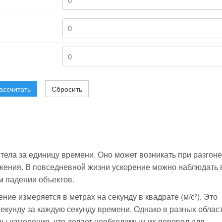
ассчитать
Сбросить
тела за единицу времени. Оно может возникать при разгоне
ения. В повседневной жизни ускорение можно наблюдать 
м падении объектов.
ие измеряется в метрах на секунду в квадрате (м/с²). Это
секунду за каждую секунду времени. Однако в разных облас
ицы измерения, что делает необходимым их перевод для