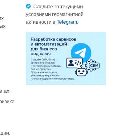
Следите за текущими
условиями геомагнитной
их
активности в
Telegram.
ных
.
етах.
физике.
ации.