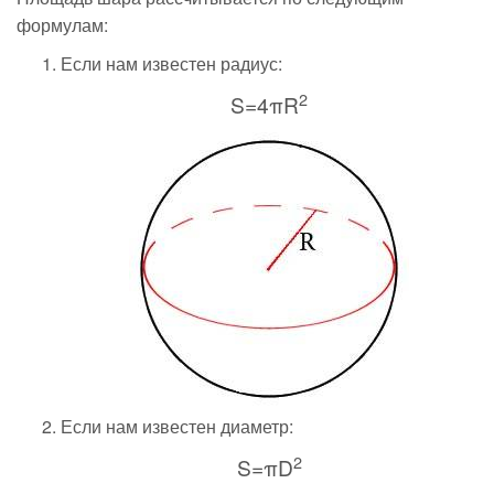
формулам:
Если нам известен радиус:
2
S=4πR
Если нам известен диаметр:
2
S=πD