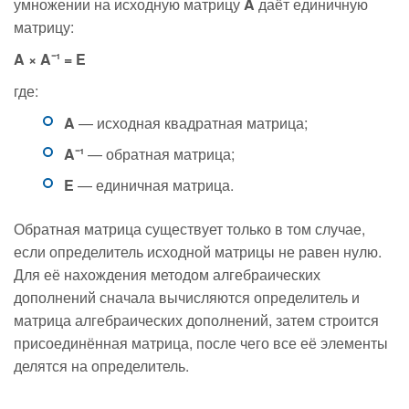
умножении на исходную матрицу
A
даёт единичную
матрицу:
A × A⁻¹ = E
где:
A
— исходная квадратная матрица;
A⁻¹
— обратная матрица;
E
— единичная матрица.
Обратная матрица существует только в том случае,
если определитель исходной матрицы не равен нулю.
Для её нахождения методом алгебраических
дополнений сначала вычисляются определитель и
матрица алгебраических дополнений, затем строится
присоединённая матрица, после чего все её элементы
делятся на определитель.