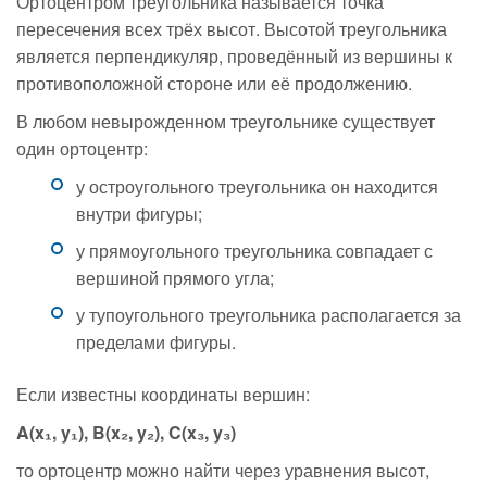
Ортоцентром треугольника называется точка
пересечения всех трёх высот. Высотой треугольника
является перпендикуляр, проведённый из вершины к
противоположной стороне или её продолжению.
В любом невырожденном треугольнике существует
один ортоцентр:
у остроугольного треугольника он находится
внутри фигуры;
у прямоугольного треугольника совпадает с
вершиной прямого угла;
у тупоугольного треугольника располагается за
пределами фигуры.
Если известны координаты вершин:
A(x₁, y₁), B(x₂, y₂), C(x₃, y₃)
то ортоцентр можно найти через уравнения высот,