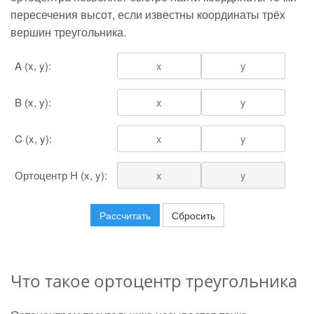
пересечения высот, если известны координаты трёх
вершин треугольника.
A (x, y):
B (x, y):
C (x, y):
Ортоцентр H (x, y):
Рассчитать
Сбросить
Что такое ортоцентр треугольника