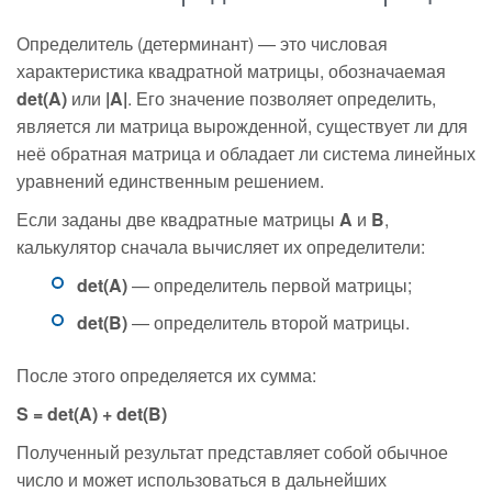
Определитель (детерминант) — это числовая
характеристика квадратной матрицы, обозначаемая
det(A)
или
|A|
. Его значение позволяет определить,
является ли матрица вырожденной, существует ли для
неё обратная матрица и обладает ли система линейных
уравнений единственным решением.
Если заданы две квадратные матрицы
A
и
B
,
калькулятор сначала вычисляет их определители:
det(A)
— определитель первой матрицы;
det(B)
— определитель второй матрицы.
После этого определяется их сумма:
S = det(A) + det(B)
Полученный результат представляет собой обычное
число и может использоваться в дальнейших