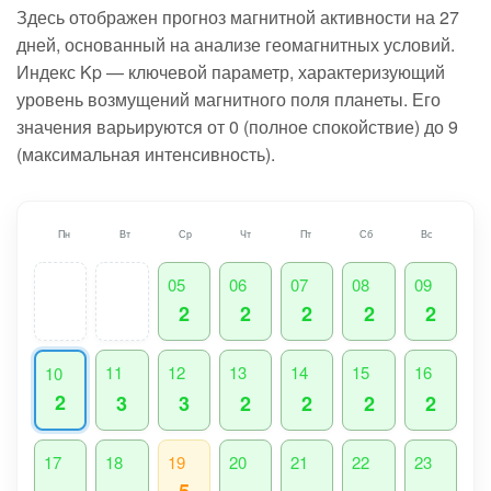
Здесь отображен прогноз магнитной активности на 27
дней, основанный на анализе геомагнитных условий.
Индекс Kp — ключевой параметр, характеризующий
уровень возмущений магнитного поля планеты. Его
значения варьируются от 0 (полное спокойствие) до 9
(максимальная интенсивность).
Пн
Вт
Ср
Чт
Пт
Сб
Вс
05
06
07
08
09
2
2
2
2
2
11
12
13
14
15
16
10
2
3
3
2
2
2
2
17
18
19
20
21
22
23