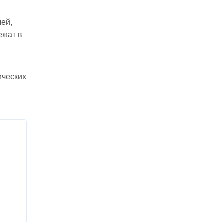
лей,
ежат в
ических