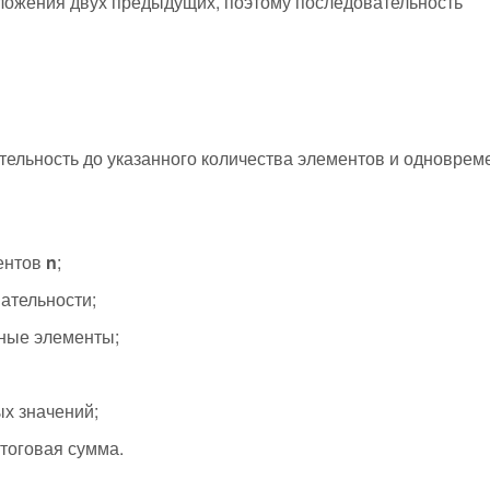
ложения двух предыдущих, поэтому последовательность
тельность до указанного количества элементов и одноврем
ментов
n
;
ательности;
ные элементы;
х значений;
тоговая сумма.