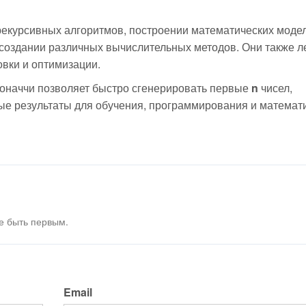
рекурсивных алгоритмов, построении математических моде
создании различных вычислительных методов. Они также л
овки и оптимизации.
оначчи позволяет быстро сгенерировать первые
n
чисел,
ые результаты для обучения, программирования и математ
е быть первым.
Email