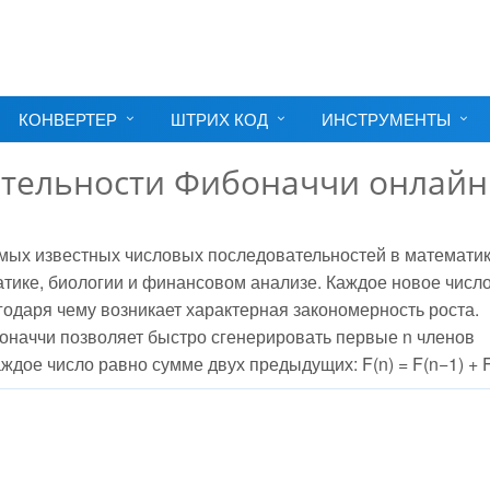
КОНВЕРТЕР
ШТРИХ КОД
ИНСТРУМЕНТЫ
ательности Фибоначчи онлайн
мых известных числовых последовательностей в математик
атике, биологии и финансовом анализе. Каждое новое числ
одаря чему возникает характерная закономерность роста.
оначчи позволяет быстро сгенерировать первые n членов
ждое число равно сумме двух предыдущих: F(n) = F(n−1) + F