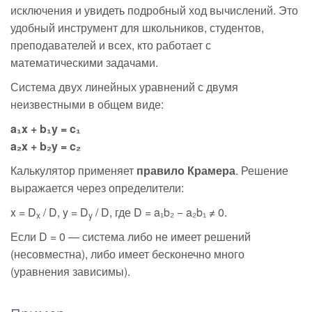
исключения и увидеть подробный ход вычислений. Это
удобный инструмент для школьников, студентов,
преподавателей и всех, кто работает с
математическими задачами.
Система двух линейных уравнений с двумя
неизвестными в общем виде:
a₁x + b₁y = c₁
a₂x + b₂y = c₂
Калькулятор применяет
правило Крамера
. Решение
выражается через определители:
x = D
/ D, y = D
/ D, где D = a₁b₂ − a₂b₁ ≠ 0.
x
y
Если D = 0 — система либо не имеет решений
(несовместна), либо имеет бесконечно много
(уравнения зависимы).