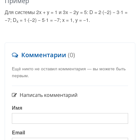
Пример
Для системы 2x + y = 1 и 3x − 2y = 5: D = 2·(−2) − 3·1 =
−7; D
= 1·(−2) − 5·1 = −7; x = 1, y = −1.
x
Комментарии
(0)
Ещё никто не оставил комментария — вы можете быть
первым.
Написать комментарий
Имя
Email