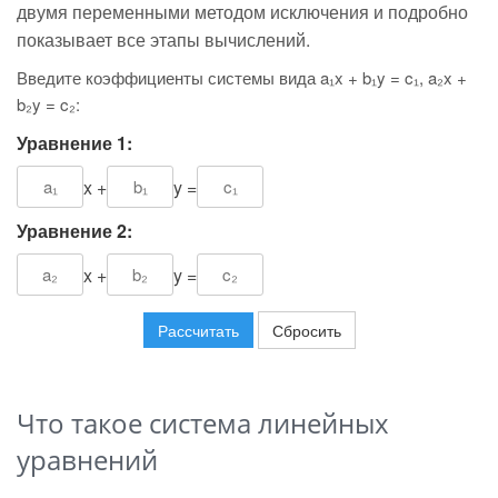
двумя переменными методом исключения и подробно
показывает все этапы вычислений.
Введите коэффициенты системы вида a₁x + b₁y = c₁, a₂x +
b₂y = c₂:
Уравнение 1:
x +
y =
Уравнение 2:
x +
y =
Рассчитать
Сбросить
Что такое система линейных
уравнений