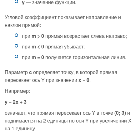
y
— значение функции.
Угловой коэффициент показывает направление и
наклон прямой:
при
m > 0
прямая возрастает слева направо;
при
m < 0
прямая убывает;
при
m = 0
получается горизонтальная линия.
Параметр
c
определяет точку, в которой прямая
пересекает ось Y при значении
x = 0
.
Например:
y = 2x + 3
означает, что прямая пересекает ось Y в точке
(0; 3)
и
поднимается на 2 единицы по оси Y при увеличении X
на 1 единицу.