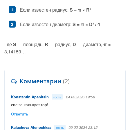
Если известен радиус:
S = π × R²
Если известен диаметр:
S = π × D² / 4
Где
S
— площадь,
R
— радиус,
D
— диаметр,
π
≈
3,14159…
Комментарии
(2)
Konstantin Apanitsin
24.03.2026 19:58
гость
спс за калькулятор!
Ответить
Kalacheva Alenochkaa
09.02.2024 23:12
гость