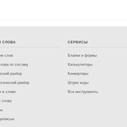
И СЛОВА
СЕРВИСЫ
ие слов
Бланки и формы
лова по составу
Калькуляторы
еский разбор
Конвертеры
гический разбор
Штрих коды
е в слове
Все инструменты
 слову
мы
рописью