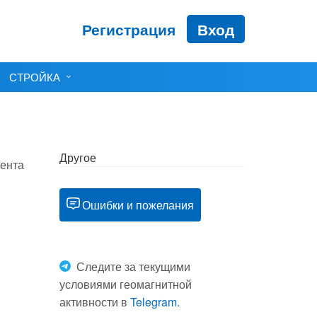
Регистрация
Вход
СТРОЙКА
Другое
тента
Ошибки и пожелания
Следите за текущими
условиями геомагнитной
активности в
Telegram.