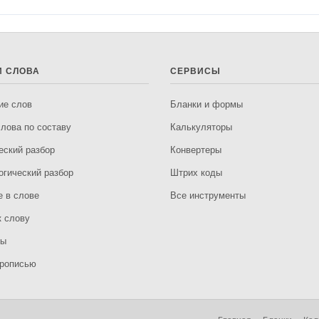
И СЛОВА
СЕРВИСЫ
ие слов
Бланки и формы
лова по составу
Калькуляторы
еский разбор
Конвертеры
гический разбор
Штрих коды
е в слове
Все инструменты
 слову
мы
рописью