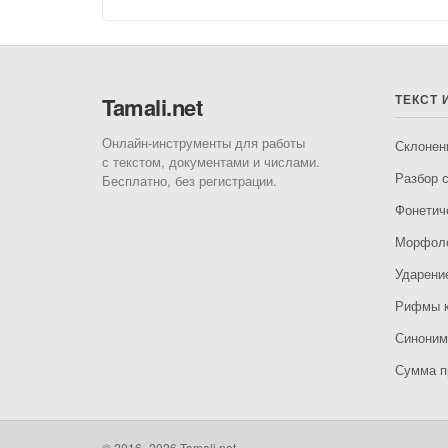
ТЕКСТ 
Tamali.net
Онлайн-инструменты для работы
Склонен
с текстом, документами и числами.
Разбор с
Бесплатно, без регистрации.
Фонетич
Морфоло
Ударени
Рифмы к
Синони
Сумма п
© 2016–2026 Tamali.net